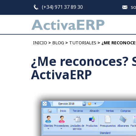
(+34) 971 37 89 30
so
Inicio
INICIO
>
BLOG
>
TUTORIALES
> ¿ME RECONOCES
Características
¿Me reconoces? Si
Beneficios
ActivaERP
Clientes
Tarifas
Blog
Contacto