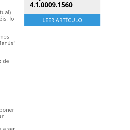
4.1.0009.1560
tual)
is, lo
LEER ARTÍCULO
amos
Menús"
o de
uponer
un
a a ser