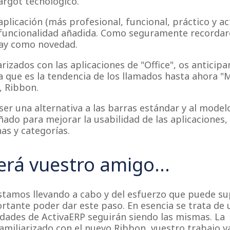
argot tecnológico.
plicación (más profesional, funcional, práctico y ac
funcionalidad añadida. Como seguramente recordaré
Day como novedad.
rizados con las aplicaciones de "Office", os anticip
 que es la tendencia de los llamados hasta ahora "
, Ribbon.
ser una alternativa a las barras estándar y al model
ñado para mejorar la usabilidad de las aplicaciones,
s y categorías.
erá vuestro amigo...
stamos llevando a cabo y del esfuerzo que puede s
ortante poder dar este paso. En esencia se trata de 
idades de ActivaERP seguirán siendo las mismas. La
amiliarizado con el nuevo Ribbon, vuestro trabajo v