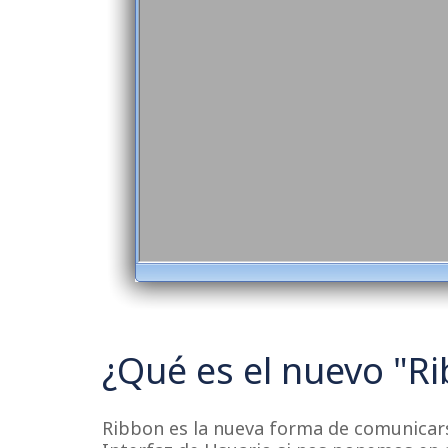
> Quiénes somos
> Preguntas Frecuentes
> Kit Digital
> Avisos legales
> Politica de privacidad
> Política de cookies
¿Qué es el nuevo "R
Ribbon es la nueva forma de comunicarse