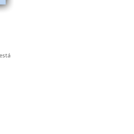
s
está