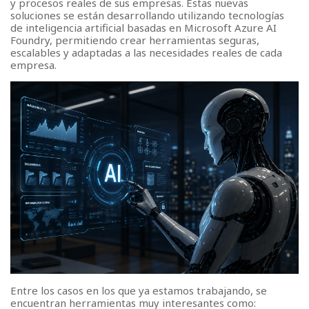
y procesos reales de sus empresas. Estas nuevas
soluciones se están desarrollando utilizando tecnologías
de inteligencia artificial basadas en Microsoft Azure AI
Foundry, permitiendo crear herramientas seguras,
escalables y adaptadas a las necesidades reales de cada
empresa.
Entre los casos en los que ya estamos trabajando, se
encuentran herramientas muy interesantes como: