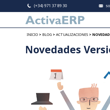
(+34) 971 37 89 30
so
Inicio
INICIO
>
BLOG
>
ACTUALIZACIONES
> NOVEDADE
Características
Novedades Versi
Beneficios
Clientes
Tarifas
Blog
Contacto