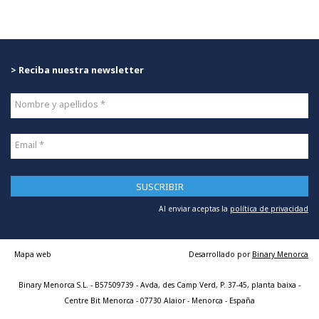
> Reciba nuestra newsletter
Nombre y apellidos *
Email *
SUSCRIBIR
Al enviar aceptas la
política de privacidad
Mapa web
Desarrollado por
Binary Menorca
Binary Menorca S.L. - B57509739 - Avda, des Camp Verd, P. 37-45, planta baixa -
Centre Bit Menorca - 07730 Alaior - Menorca - España