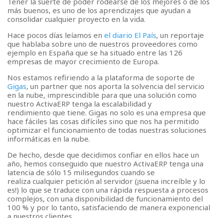
Tener la suerte de poder rodearse de los mejores o de los
> Politica de privacidad
más buenos, es uno de los aprendizajes que ayudan a
consolidar cualquier proyecto en la vida.
> Política de cookies
Hace pocos días leíamos en
el diario El País
, un reportaje
que hablaba sobre uno de nuestros proveedores como
ejemplo en España que se ha situado entre las 126
empresas de mayor crecimiento de Europa.
Nos estamos refiriendo a la plataforma de soporte de
Gigas
, un partner que nos aporta la solvencia del servicio
en la nube, imprescindible para que una solución como
nuestro ActivaERP tenga la escalabilidad y
rendimiento que tiene. Gigas no solo es una empresa que
hace fáciles las cosas difíciles sino que nos ha permitido
optimizar el funcionamiento de todas nuestras soluciones
informáticas en la nube.
De hecho, desde que decidimos confiar en ellos hace un
año, hemos conseguido que nuestro ActivaERP tenga una
latencia de sólo 15 milisegundos cuando se
realiza cualquier petición al servidor (¡suena increíble y lo
es!) lo que se traduce con una rápida respuesta a procesos
complejos, con una disponibilidad de funcionamiento del
100 % y por lo tanto, satisfaciendo de manera exponencial
a nuestros clientes.